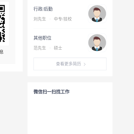
行政/后勤
刘先生
·
中专/技校
其他职位
范先生
·
硕士
息
查看更多简历
微信扫一扫找工作