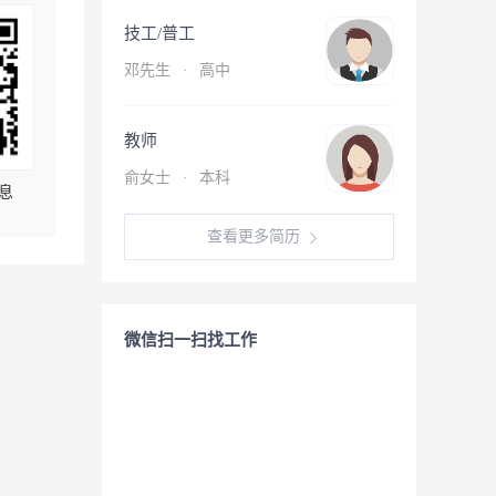
技工/普工
邓先生
·
高中
教师
俞女士
·
本科
息
查看更多简历
微信扫一扫找工作